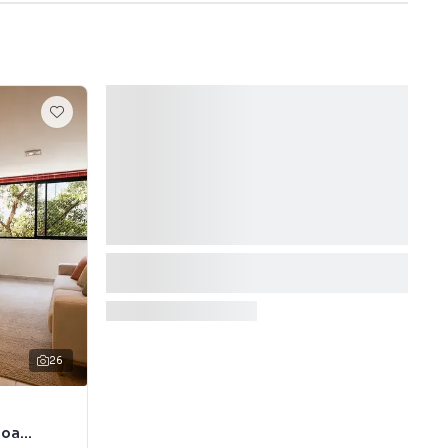
26
Boa