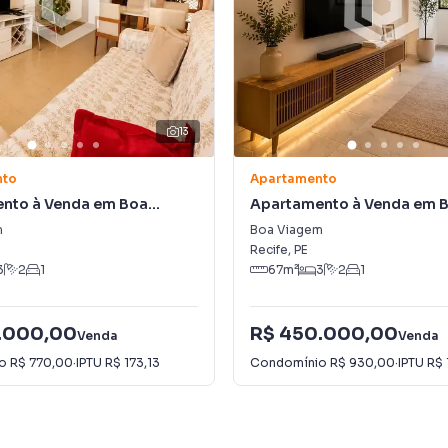
13
nto
Apartamento
nto à Venda em Boa
Apartamento à Venda em 
Viagem
m
Boa Viagem
Recife
,
PE
3
2
1
67
m²
3
2
1
.000,00
R$ 450.000,00
Venda
Venda
io
R$ 770,00
·
IPTU
R$ 173,13
Condomínio
R$ 930,00
·
IPTU
R$ 