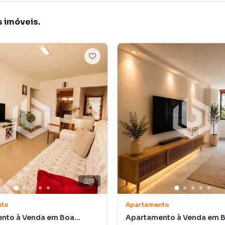
s imóveis.
13
nto
Apartamento
nto à Venda em Boa
Apartamento à Venda em 