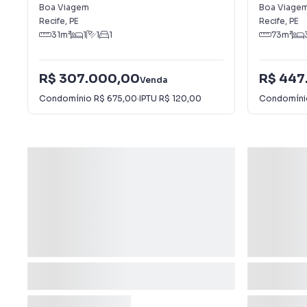
Viagem
Viagem
Boa Viagem
Boa Viage
Recife
,
PE
Recife
,
PE
31
m²
1
1
1
73
m²
R$ 307.000,00
R$ 447
Venda
Condomínio
R$ 675,00
·
IPTU
R$ 120,00
Condomín