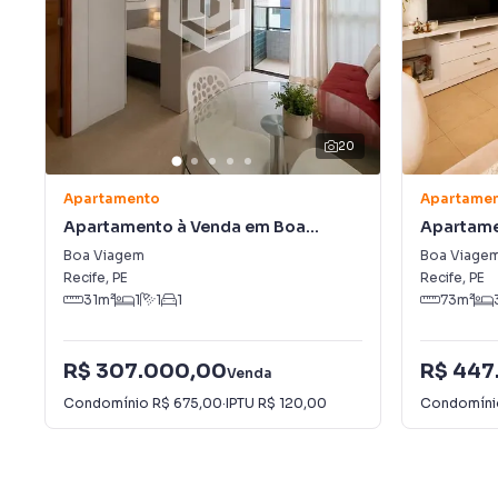
20
Apartamento
Apartame
Apartamento à Venda em Boa
Apartame
Viagem
Viagem
Boa Viagem
Boa Viage
Recife
,
PE
Recife
,
PE
31
m²
1
1
1
73
m²
R$ 307.000,00
R$ 447
Venda
Condomínio
R$ 675,00
·
IPTU
R$ 120,00
Condomín