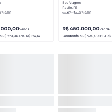
Viagem
m
Boa Viagem
Recife
,
PE
3
2
1
67
m²
3
2
1
.000,00
R$ 450.000,00
Venda
Venda
io
R$ 770,00
·
IPTU
R$ 173,13
Condomínio
R$ 930,00
·
IPTU
R$ 