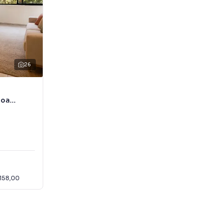
26
Boa
158,00