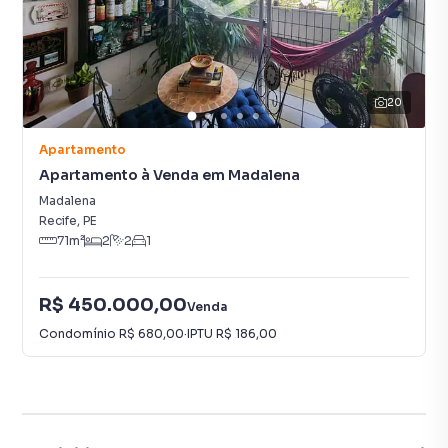
20
Apartamento
Apartamento à Venda em Madalena
Madalena
Recife
,
PE
71
m²
2
2
1
R$ 450.000,00
Venda
Condomínio
R$ 680,00
·
IPTU
R$ 186,00