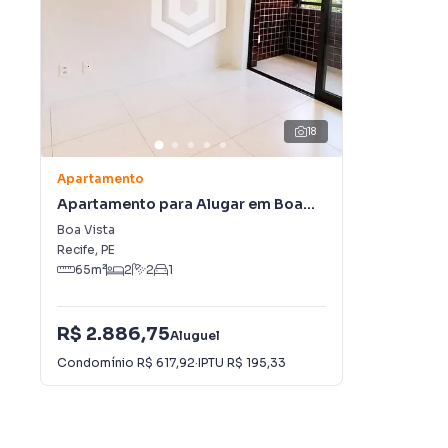
18
Apartamento
Apartamento para Alugar em Boa
Vista
Boa Vista
Recife
,
PE
65
m²
2
2
1
R$ 2.886,75
Aluguel
Condomínio
R$ 617,92
·
IPTU
R$ 195,33