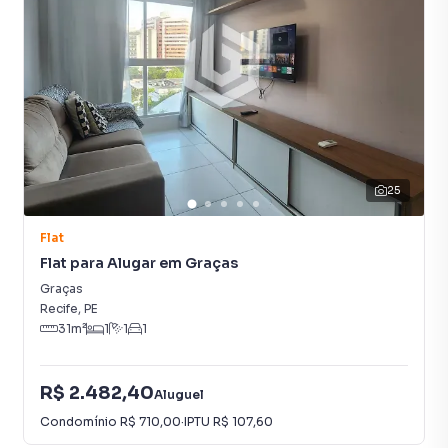
Andar Alto
25
Flat
Flat para Alugar em Graças
Graças
Recife
,
PE
31
m²
1
1
1
R$ 2.482,40
Aluguel
Condomínio
R$ 710,00
·
IPTU
R$ 107,60