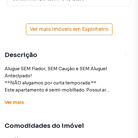
Ver mais imóveis em
Espinheiro
Descrição
Alugue SEM Fiador, SEM Caução e SEM Aluguel
Antecipado!
**NÃO alugamos por curta temporada.**
Este apartamento é semi-mobiliado. Possui ar
condicionado, fogão, sofá e armários. Localizado no bairro
Ver
mais
do Espinheiro, em andar alto, com excelente ventilação e
próximo à igreja do Espinheiro.
Em posição nascente, oferecendo um ambiente
Comodidades do imóvel
confortável, seguro e com uma localização privilegiada.
Possui sofá, armários, ar condicionado e fogão. Não é