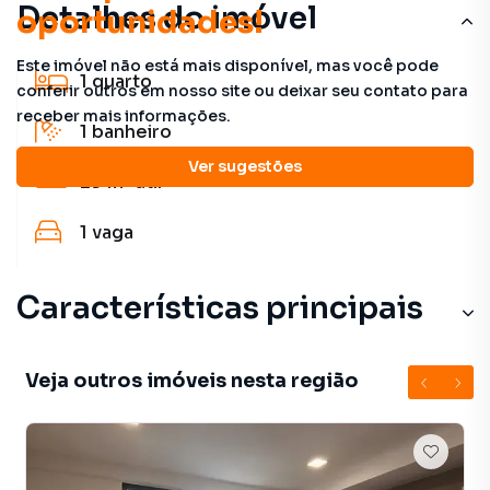
Detalhes do imóvel
oportunidades!
Este imóvel não está mais disponível, mas você pode
1
quarto
conferir outros em nosso site ou deixar seu contato para
receber mais informações.
1
banheiro
Ver sugestões
29 m²
útil
1
vaga
Características principais
Veja outros imóveis nesta região