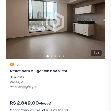
23
Kitnet
Kitnet para Alugar em Boa Vista
Boa Vista
Recife
,
PE
38
m²
1
1
1
R$ 2.849,00
Aluguel
Condomínio
R$ 673,38
·
IPTU
R$ 128,00